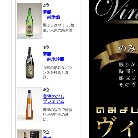
2位
夢醸
純米酒
燗よし冷やよし｡根
強い人気の純米酒
3位
夢醸
純米吟醸
五味の絶妙なバラ
ンスを極めた逸
品。
4位
美酒のだし
プレミアム
奇跡の旨みで愛情
料理が料亭の味
に。
5位