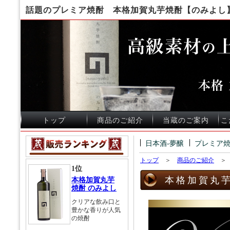
話題のプレミア焼酎 本格加賀丸芋焼酎【のみよし
トップ
商品のご紹介
当蔵のご案内
こ
日本酒-夢醸
プレミア焼
トップ
＞
商品のご紹介
1位
本格加賀丸芋
本格加賀丸芋
焼酎 のみよし
クリアな飲み口と
豊かな香りが人気
の焼酎