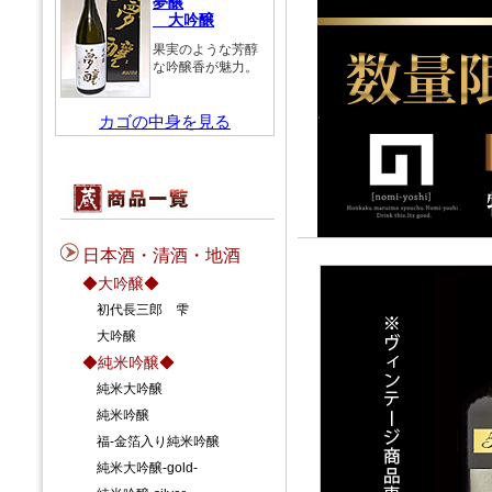
夢醸
大吟醸
果実のような芳醇
な吟醸香が魅力。
カゴの中身を見る
日本酒・清酒・地酒
◆大吟醸◆
初代長三郎 雫
大吟醸
◆純米吟醸◆
純米大吟醸
純米吟醸
福-金箔入り純米吟醸
純米大吟醸-gold-