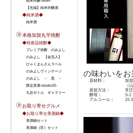
純米吟醸-silver-
【先端】純米吟醸酒
◆純米酒◆
純米酒
本格加賀丸芋焼酎
◆特産品焼酎◆
プレミア焼酎 のみよし
のみよし 【金箔入】
ひゃくまんさんラベル
のみよしヴィンテージ
の味わいをお
のみよし － 黒 －
原材料：
加
（
限定原酒-sizuku35-
蒸留方法：
常
九谷ボトル ギャラリー
酵母：
S-2
アルコール：
25.
お取り寄せグルメ
◆お取り寄せ美酒鍋◆
美酒鍋セット
美酒鍋［匠］セット